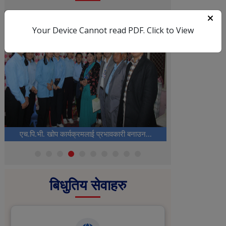
Your Device Cannot read PDF.
Click to View
एच.पि.भी. खोप कार्यक्रमलाई प्रभावकारी बनाउन...
मिति
बिधुतिय सेवाहरु