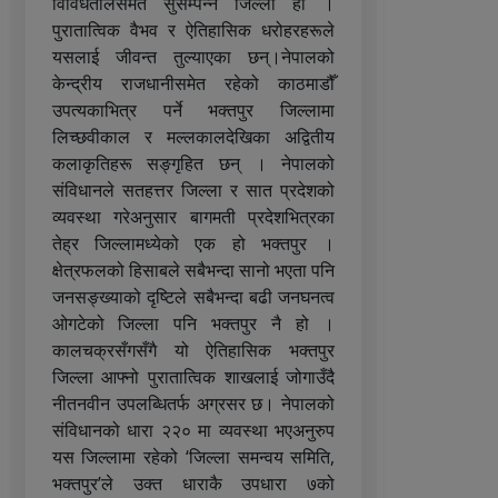
विविधतालेसमेत सुसम्पन्न जिल्ला हो ।
पुरातात्विक वैभव र ऐतिहासिक धरोहरहरूले
यसलाई जीवन्त तुल्याएका छन्।नेपालको
केन्द्रीय राजधानीसमेत रहेको काठमाडौँ
उपत्यकाभित्र पर्ने भक्तपुर जिल्लामा
लिच्छवीकाल र मल्लकालदेखिका अद्वितीय
कलाकृतिहरू सङ्गृहित छन् । नेपालको
संविधानले सतहत्तर जिल्ला र सात प्रदेशको
व्यवस्था गरेअनुसार बागमती प्रदेशभित्रका
तेह्र जिल्लामध्येको एक हो भक्तपुर ।
क्षेत्रफलको हिसाबले सबैभन्दा सानो भएता पनि
जनसङ्ख्याको दृष्टिले सबैभन्दा बढी जनघनत्व
ओगटेको जिल्ला पनि भक्तपुर नै हो ।
कालचक्रसँगसँगै यो ऐतिहासिक भक्तपुर
जिल्ला आफ्नो पुरातात्विक शाखलाई जोगाउँदै
नीतनवीन उपलब्धितर्फ अग्रसर छ। नेपालको
संविधानको धारा २२० मा व्यवस्था भएअनुरुप
यस जिल्लामा रहेको ‘जिल्ला समन्वय समिति,
भक्तपुर’ले उक्त धाराकै उपधारा ७को