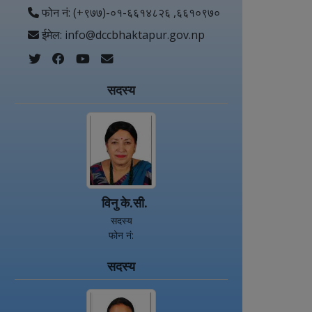
फोन नं: (+९७७)-०१-६६१४८२६ ,६६१०९७०
ईमेल: info@dccbhaktapur.gov.np
सदस्य
विनु के.सी.
सदस्य
फोन नं:
सदस्य