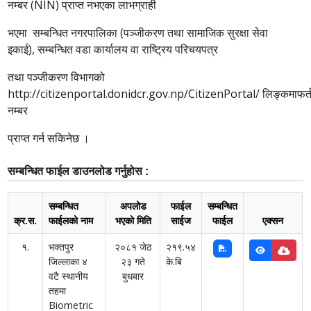
नम्बर (NIN) प्राप्त नभएका लाभग्राही
भएमा सम्बन्धित नगरपालिका (पञ्जीकरण तथा सामाजिक सुरक्षा सेवा
इकाई),
सम्बन्धित
वडा कार्यालय वा राष्ट्रिय परिचयपत्र
तथा पञ्जीकरण विभागको
http://citizenportal.donidcr.gov.np/CitizenPortal/
लिङ्कमाफर्
नम्बर
प्राप्त गर्न सकिनेछ ।
सम्बन्धित फाईल डाउनलोड गर्नुहोस :
सम्बन्धित
अपलोड
फाईल
सम्बन्धित
क्र.स.
फाईलको नाम
भएको मिति
साईज
फाईल
एक्सन
१.
भक्तपुर
२०८१ जेठ
२१९.५४
जिल्लाका ४
२३ गते
के.बि
वटै स्थानीय
बुधबार
तहमा
Biometric