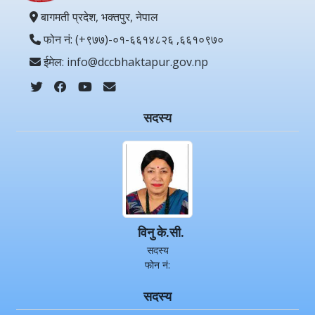
बागमती प्रदेश, भक्तपुर, नेपाल
फोन नं: (+९७७)-०१-६६१४८२६ ,६६१०९७०
ईमेल: info@dccbhaktapur.gov.np
सदस्य
विनु के.सी.
सदस्य
फोन नं:
सदस्य