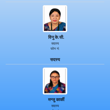
विनु के.सी.
सदस्य
फोन नं:
सदस्य
मन्जु कार्की
सदस्य