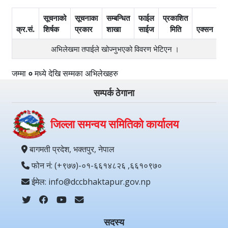
सूचनाको
सूचनाका
सम्बन्धित
फाईल
प्रकाशित
क्र.सं.
शिर्षक
प्रकार
शाखा
साईज
मिति
एक्सन
अभिलेखमा तपाईले खोज्‍नुभएको विवरण भेटिएन ।
जम्मा
०
मध्ये
देखि
सम्मका अभिलेखहरु
सम्पर्क ठेगाना
जिल्ला समन्वय समितिको कार्यालय
बागमती प्रदेश, भक्तपुर, नेपाल
फोन नं: (+९७७)-०१-६६१४८२६ ,६६१०९७०
ईमेल: info@dccbhaktapur.gov.np
सदस्य