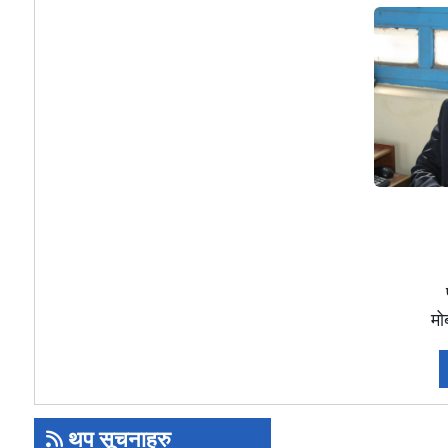
म
थप सूचनाहरु