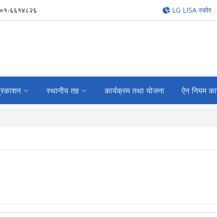
-०१-६६१४८२६
LG LISA स्कोर
्रकाशन
स्थानीय तह
कार्यक्रम तथा योजना
ऐन नियम का